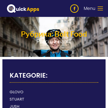
Menu
Рубрика: Bolt Food
Pracuj z nami!
KATEGORIE:
GLOVO
STUART
JUSH