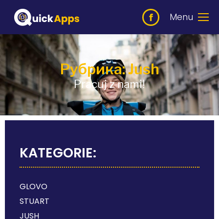
Menu
Рубрика: Jush
Pracuj z nami!
KATEGORIE:
GLOVO
STUART
JUSH