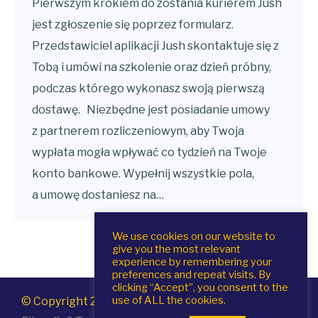
Pierwszym krokiem do zostania kurierem Jush
jest zgłoszenie się poprzez formularz.
Przedstawiciel aplikacji Jush skontaktuje się z
Tobą i umówi na szkolenie oraz dzień próbny,
podczas którego wykonasz swoją pierwszą
dostawę. Niezbędne jest posiadanie umowy
z partnerem rozliczeniowym, aby Twoja
wypłata mogła wpływać co tydzień na Twoje
konto bankowe. Wypełnij wszystkie pola,
a umowę dostaniesz na…
We use cookies on our website to
give you the most relevant
experience by remembering your
preferences and repeat visits. By
clicking “Accept”, you consent to the
use of ALL the cookies.
© Copyright 2020 Quick Apps |
Realizacja