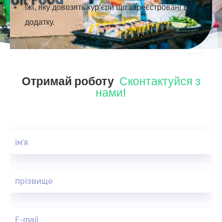
їжі
, яку довозять кур’єри що зареєстровані в
додатку.
Отримай роботу
Сконтактуйся з
нами!