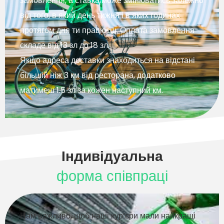
замовлення, а ставка може змінюватись залежно
від того, в який день тижня і в яких годинах
протягом дня ти працюєш. Оплата замовлення
складе від 13 зл до 18 зл.
Якщо адреса доставки знаходиться на відстані
більшій ніж 3 км від ресторана, додатково
матимеш 1.5 зл за кожен наступний км.
Індивідуальна
форма співпраці
Нам важливо, щоб наші кур’єри мали найкращі