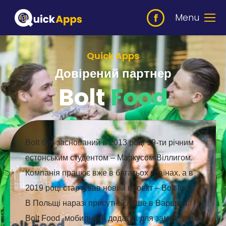
Menu
Quick Apps
Довірений партнер
Bolt
Food
Bolt
був заснований в 2013 році 19-ти річним
естонським студентом – Маркусом Віллигом.
Компанія працює вже в багатьох країнах, а в
2019 році стартував новий проект –
Bolt
food
.
В Польщі наразі присутній лише в Варшаві.
Bolt
Food
-мобильний додаток для замовлення