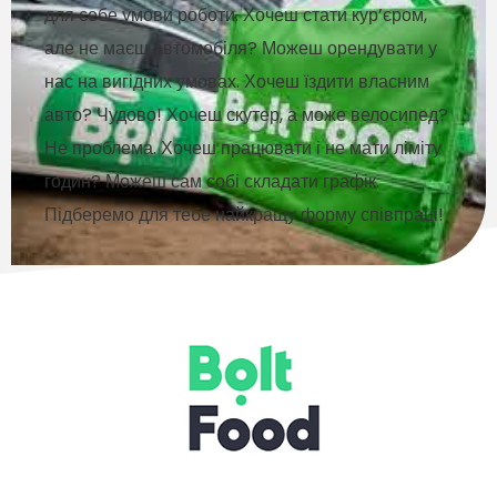
для себе умови роботи. Хочеш стати кур’єром,
але не маєш автомобіля? Можеш орендувати у
нас на вигідних умовах. Хочеш їздити власним
авто? Чудово! Хочеш скутер, а може велосипед?
Не проблема. Хочеш працювати і не мати ліміту
годин? Можеш сам собі складати графік.
Підберемо для тебе найкращу форму співпраці!