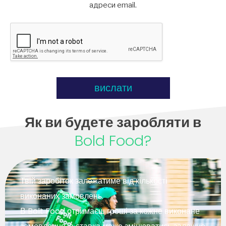
адреси email.
вислати
Як ви будете заробляти в
Bold Food?
Твій заробіток залежатиме від кількості
виконаних замовлень.
В Bolt Food отримаєш гроші за кожне виконане