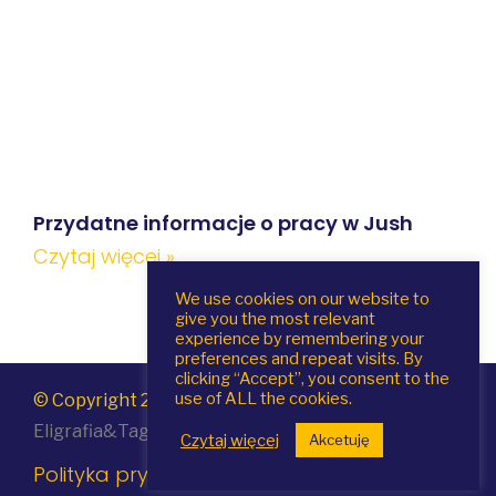
Przydatne informacje o pracy w Jush
Czytaj więcej »
We use cookies on our website to
give you the most relevant
experience by remembering your
preferences and repeat visits. By
clicking “Accept”, you consent to the
use of ALL the cookies.
© Copyright 2020 Quick Apps |
Realizacja
Eligrafia&Tagnet
Czytaj więcej
Akcetuję
Polityka prywatności