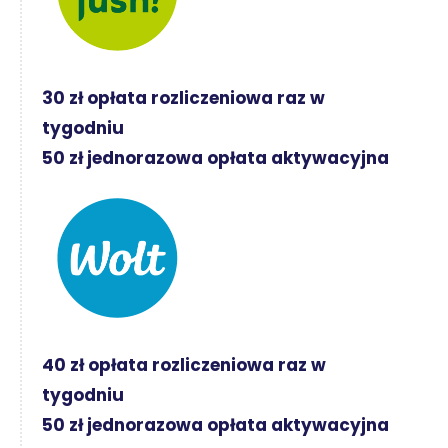
30 zł opłata rozliczeniowa raz w
tygodniu
50 zł jednorazowa opłata aktywacyjna
40 zł opłata rozliczeniowa raz w
tygodniu
50 zł jednorazowa opłata aktywacyjna