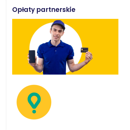
Opłaty partnerskie