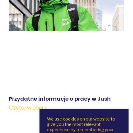
Przydatne informacje o pracy w Jush
Czytaj więcej »
We use cookies on our website to
give you the most relevant
experience by remembering your