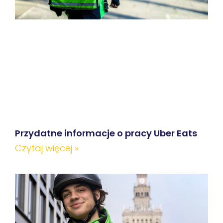
Przydatne informacje o pracy Uber Eats
Czytaj więcej »