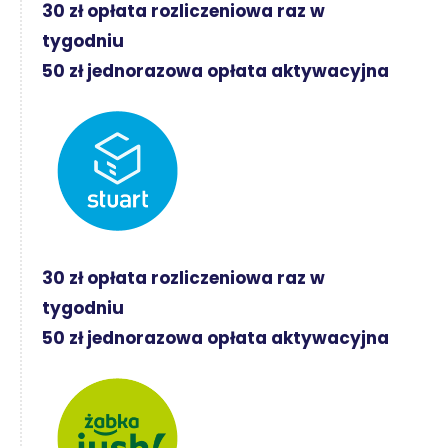
30 zł opłata rozliczeniowa raz w
tygodniu
50 zł jednorazowa opłata aktywacyjna
30 zł opłata rozliczeniowa raz w
tygodniu
50 zł jednorazowa opłata aktywacyjna